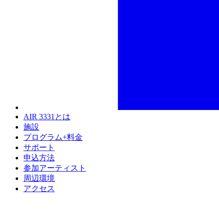
AIR 3331とは
施設
プログラム+料金
サポート
申込方法
参加アーティスト
周辺環境
アクセス