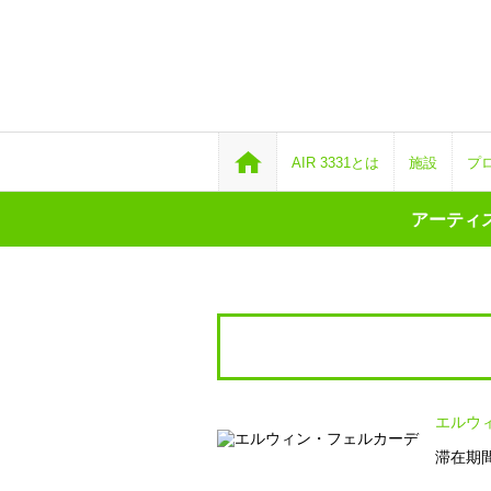
AIR 3331とは
施設
プ
アーティス
エルウ
滞在期間：2